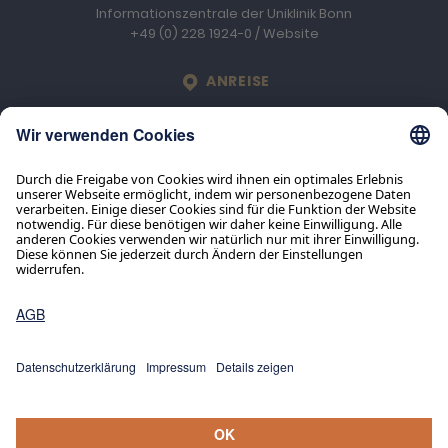
Informationszentrale der Uniklinik Bonn
+49 (0) 228 1924-0
/
Website
LOCATION
ANREISE
Engelhard Arzneimittel GmbH & Co. KG
An der Rosenhelle 2b
D-61138
Niederdorfelden
© 2026 Engelhard Arzneimittel GmbH & Co. KG
Presse
Impressum
Datenschutz
Service