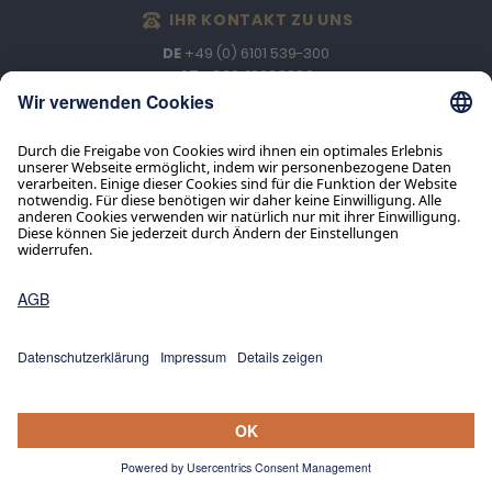
IHR KONTAKT ZU UNS
DE
+49 (0) 6101 539-300
AT
+800-10083380
Werktags: 07:30–17:00 Uhr
Kundenservice:
DE
+49 (0) 800 100 833 6
AT
+800-10083380
Montags bis Donnerstags:
07:30 - 17:00 Uhr
Freitags: 07:30 - 16:30 Uhr
BEI MEDIZINISCHEN NOTFÄLLEN
+49 (0) 6101 539 – 2265
Werktags: 07:30–17:00 Uhr
Notfälle außerhalb unserer Dienstzeiten:
Informationszentrale der Uniklinik Bonn
+49 (0) 228 1924-0
/
Website
LOCATION
ANREISE