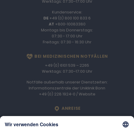
Werktags: 07:30–17:00 Uhr
Kundenservice:
DE
+49 (0) 800 100 833 6
AT
+800-10083380
Montags bis Donnerstags:
07:30 - 17:00 Uhr
Freitags: 07:30 - 16:30 Uhr
BEI MEDIZINISCHEN NOTFÄLLEN
+49 (0) 6101 539 – 2265
Werktags: 07:30–17:00 Uhr
Notfälle außerhalb unserer Dienstzeiten:
Informationszentrale der Uniklinik Bonn
+49 (0) 228 1924-0
/
Website
LOCATION
ANREISE
Engelhard Arzneimittel GmbH & Co. KG
An der Rosenhelle 2b
D-61138
Niederdorfelden