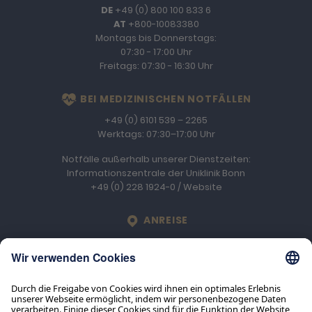
DE
+49 (0) 800 100 833 6
AT
+800-10083380
Montags bis Donnerstags:
07:30 - 17:00 Uhr
Freitags: 07:30 - 16:30 Uhr
BEI MEDIZINISCHEN NOTFÄLLEN
+49 (0) 6101 539 – 2265
Werktags: 07:30–17:00 Uhr
Notfälle außerhalb unserer Dienstzeiten:
Informationszentrale der Uniklinik Bonn
+49 (0) 228 1924-0
/
Website
LOCATION
ANREISE
Engelhard Arzneimittel GmbH & Co. KG
An der Rosenhelle 2b
D-61138
Niederdorfelden