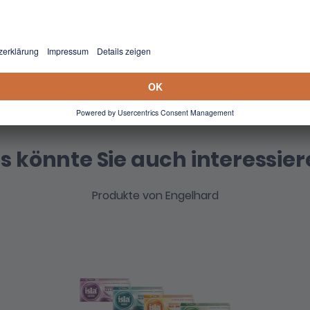
 Familie fest im Blick. Unseren Patienten, vom Kind bis zum 
ir Produkte, die sich an ihren Bedürfnissen orientieren. Dab
Marken – egal ob Arzneimittel oder Medizinprodukte – die
asse, die exklusiv in der Apotheke erhältlich sind.
s könnte Sie auch interessier
Produkte von Engelhard