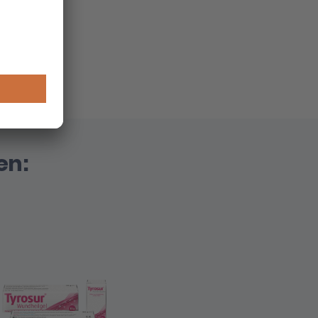
Senior,
ei sind
 besten
en: