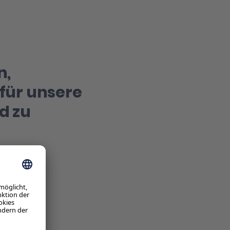
n,
 für unsere
d zu
uch den