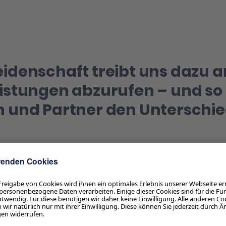
idenschaft treibt uns dazu a
eistungen abzurufen – und so
n und Partner den Unterschie
gelhard
ührer
sundheit geht natürlich alle etwas an. Daher haben wir a