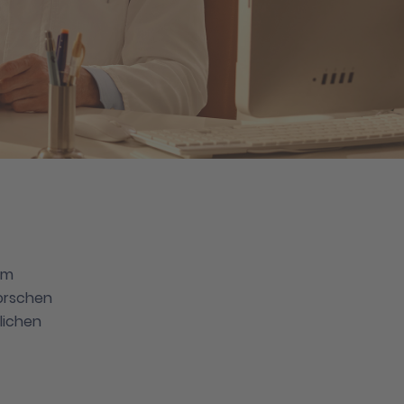
rm
forschen
lichen