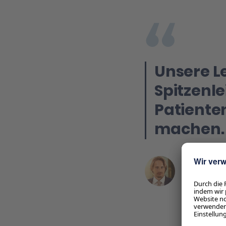
Unsere Le
Spitzenl
Patiente
machen.
Oliver En
Geschäftsf
Aber Ge