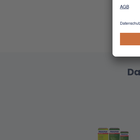
Rest der
bieten w
unsere 
ihrer Kl
Da