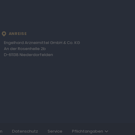
LOCATION
ANREISE
Engelhard Arzneimittel GmbH & Co. KG
An der Rosenhelle 2b
D-61138
Niederdorfelden
m
Datenschutz
Service
Pflichtangaben